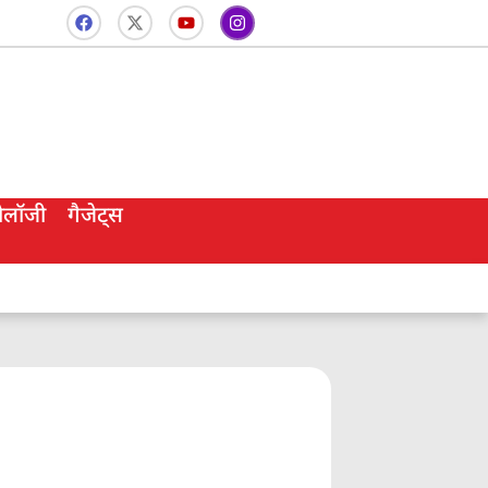
नोलॉजी
गैजेट्स