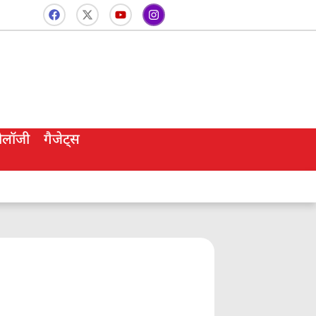
नोलॉजी
गैजेट्स