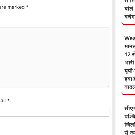
से म
 are marked
*
बोले
बचेग
Wea
मानस
12 से
भारी
यूपी-
हवाओ
बाद
ail
*
सीए
पश्चि
जिलो
से ज