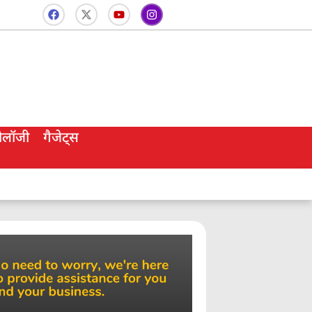
नोलॉजी
गैजेट्स