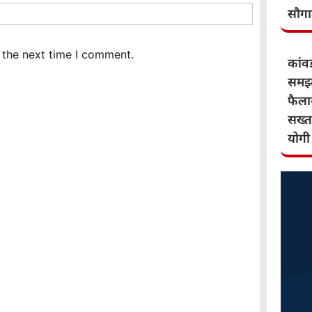
सौग
 the next time I comment.
कांवड़
समझौ
फैलान
सख्त
योगी