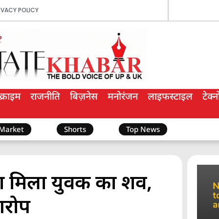
IVACY POLICY
क्राइम
राजनीति
बिज़नेस
मनोरंजन
लाइफस्टाइल
टेक्
 Market
Shorts
Top News
ा मिला युवक का शव,
आरोप