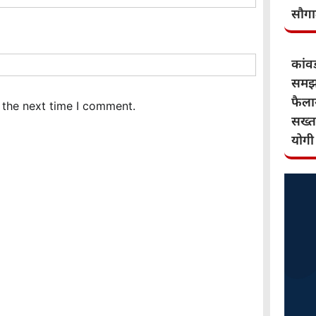
सौग
कांवड़
समझौ
फैलान
 the next time I comment.
सख्त
योगी