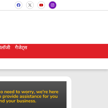
नोलॉजी
गैजेट्स