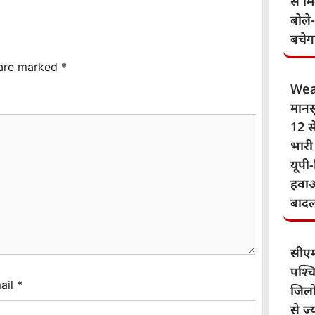
से म
बोले
बचेग
 are marked
*
Wea
मानस
12 से
भारी
यूपी-
हवाओ
बाद
सीए
पश्चि
ail
*
जिलो
से ज