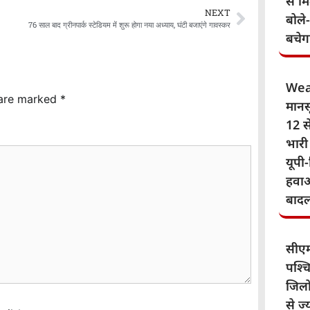
से म
NEXT
बोले
76 साल बाद ग्रीनपार्क स्टेडियम में शुरू होगा नया अध्याय, घंटी बजाएंगे गावस्कर
बचेग
Wea
 are marked
*
मानस
12 से
भारी
यूपी-
हवाओ
बाद
सीए
पश्चि
जिलो
से ज