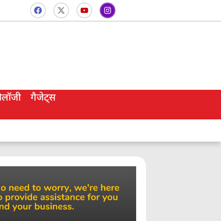
नोलॉजी
गैजेट्स