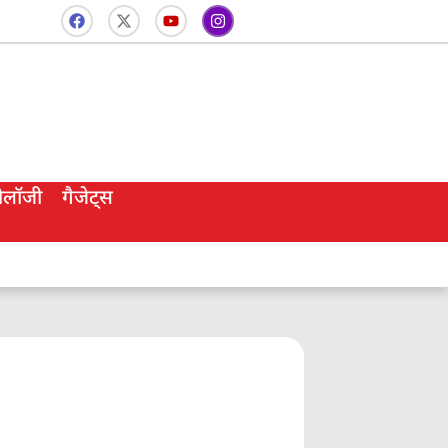
नोलॉजी
गैजेट्स