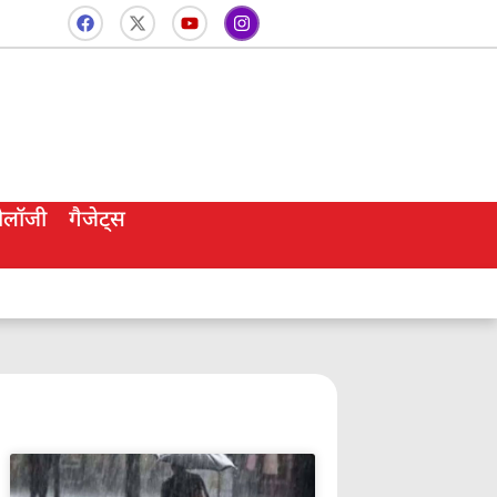
नोलॉजी
गैजेट्स