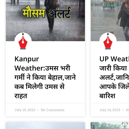
Kanpur
UP Weath
Weather:उमस भरी
जारी किया
गर्मी ने किया बेहाल,जाने
अलर्ट,जानि
कब मिलेगी उमस से
आपके जिले 
राहत
बारिश
July 19, 2023
No Comments
July 14, 2023
N