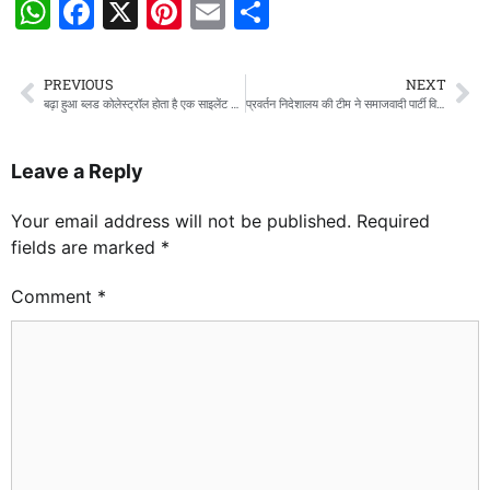
WhatsApp
Facebook
X
Pinterest
Email
Share
PREVIOUS
NEXT
बढ़ा हुआ ब्लड कोलेस्ट्रॉल होता है एक साइलेंट किलर -डॉ.अवधेश शर्मा
प्रवर्तन निदेशालय की टीम ने समाजवादी पार्टी विधायक इरफान सोलंकी के घर मारा छापा
Leave a Reply
Your email address will not be published.
Required
fields are marked
*
Comment
*