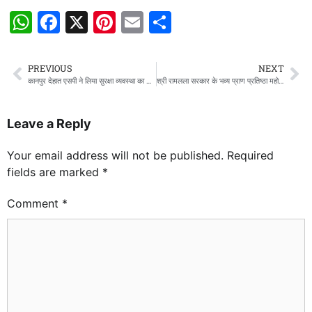
WhatsApp
Facebook
X
Pinterest
Email
Share
PREVIOUS
NEXT
कानपुर देहात एसपी ने लिया सुरक्षा व्यवस्था का जायजा,सोशल मीडिया पर भ्रामक खबरें न फैलाने की करी अपील
श्री रामलला सरकार के भव्य प्राण प्रतिष्ठा महोत्सव का श्री राम जन्मभूमि मंदिर परिसर से सीधा प्रसारण..!
Leave a Reply
Your email address will not be published.
Required
fields are marked
*
Comment
*