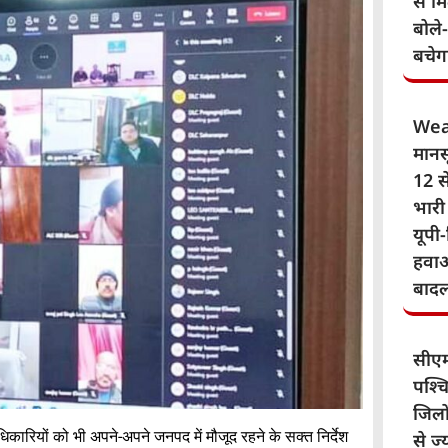
से म
बोले
बचेग
Wea
मानस
12 से
भारी
यूपी-
हवाओ
बाद
सीए
पश्चि
जिलो
कारियों को भी अपने-अपने जनपद में मौजूद रहने के सक्त निर्देश
से ज