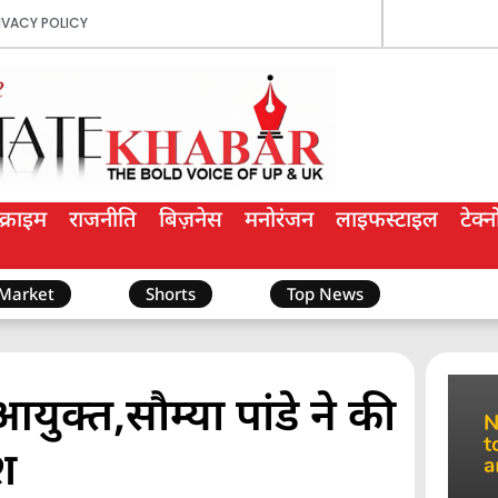
IVACY POLICY
क्राइम
राजनीति
बिज़नेस
मनोरंजन
लाइफस्टाइल
टेक्
 Market
Shorts
Top News
क्त,सौम्या पांडे ने की
श