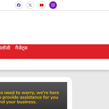
नोलॉजी
गैजेट्स