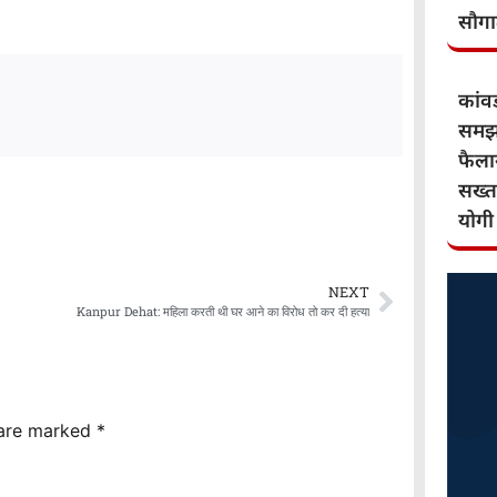
सौग
कांवड़
समझौ
फैलान
सख्त
योगी
NEXT
Kanpur Dehat: महिला करती थी घर आने का विरोध तो कर दी हत्या
 are marked
*