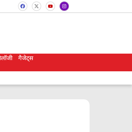
नोलॉजी
गैजेट्स