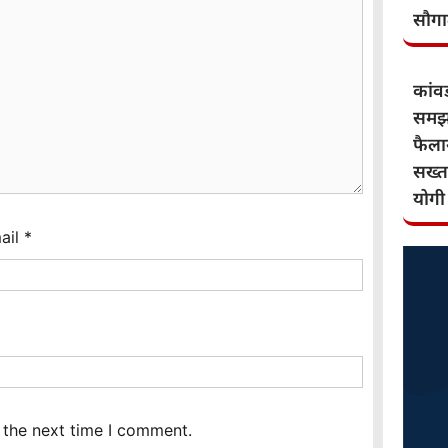
सौग
कांवड़
समझौ
फैलान
सख्त
योगी
ail
*
 the next time I comment.