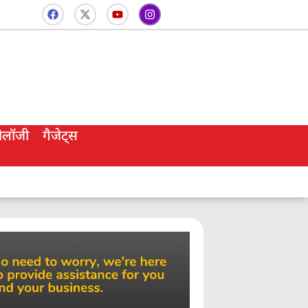
नोलॉजी
गैजेट्स