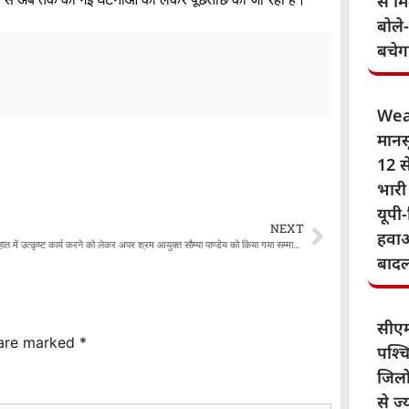
से म
बोले
बचेग
Wea
मानस
12 से
भारी
यूपी-
NEXT
हवाओ
कानपुर देहात में उत्कृष्ट कार्य करने को लेकर अपर श्रम आयुक्त सौम्या पाण्डेय को किया गया सम्मानित
बाद
सीए
 are marked
*
पश्चि
जिलो
से ज